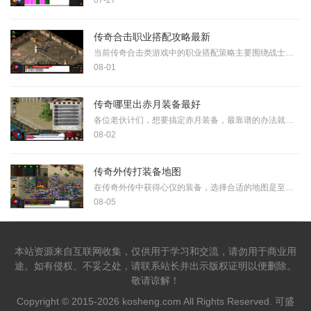
07-27
传奇合击职业搭配攻略最新
当前传奇合击类游戏中的职业搭配策略主要围绕战士、法师和道士三大基础职业的协同作战展开，这种组合机制通过主副职业的配合实现了战斗力的倍增效应。战士作为近战物理输出的
08-01
传奇哪里出赤月装备最好
各位老伙计们，想要搞定赤月装备，最靠谱的办法就是去赤月峡谷里找那几个大家伙唠唠嗑了。双头血魔、双头金刚，还有那位藏在地底深处的赤月恶魔，它们身上都揣着咱们梦寐以求
08-02
传奇外传打装备地图
在传奇外传中获得心仪的装备，选择合适的地图是至关重要的第一步。不同等级和品质的装备往往分布在特定的地图中，因此了解每个地图的特点和怪物分布，能帮助大家更有针对性地
08-05
本站资源来自互联网收集，仅供用于学习和交流，请勿用于商业用
途。如有侵权、不妥之处，请联系站长并出示版权证明以便删除。
敬请谅解！
Copyright © 2015-2026 kosheng.com All Rights Reserved. 可盛