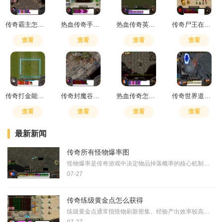
传奇霸主怎么快速升级技能
热血传奇手游道士连击顺序
热血传奇英雄怎么召唤出来
传奇尸王在哪刷装备
查看
查看
查看
查看
传奇打金能赚多少
传奇封魔谷秘密通道白猪
热血传奇怎么爆玩家装备的
传奇世界道士强化骷髅厉不厉害
查看
查看
查看
查看
最新新闻
传奇所有怪物爆率图
怪物爆率是传奇游戏中决定物品掉落概率的核心机制，它直接影响玩家获取装备和资源的效率。爆率本质上指打败怪物后特定物品从怪物身上掉落的可能性，这一概率存在明确的高低区
07-27
传奇练级黄金点怎么获得
练级黄金点通常指怪物刷新密集、经验产出效率较高的特定地图位置。获取这些黄金点的核心在于熟悉游戏内各地图的怪物分布与刷新规律。玩家需要主动探索游戏世界，通过反复尝试