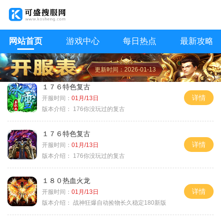
网站首页
游戏中心
每日热点
最新攻略
更新时间：2026-01-13
１７６特色复古
详情
开服时间：
01月/13日
版本介绍：
176你没玩过的复古
１７６特色复古
详情
开服时间：
01月/13日
版本介绍：
176你没玩过的复古
１８０热血火龙
详情
开服时间：
01月/13日
版本介绍：
战神狂爆自动捡物长久稳定180新版