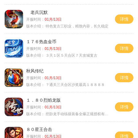
老兵沉默
详情
开服时间：
01月/13日
版本介绍：
特色复古三职业，精致内容，长久稳定
１７６热血金币
详情
开服时间：
01月/13日
版本介绍：
３天１区５天合区７天攻城复古
秋风传纪
详情
开服时间：
01月/13日
版本介绍：
？通关三天合区沙奖最高１８８８８
１．８０烈焰龙版
详情
开服时间：
01月/13日
版本介绍：
挖卧龙手动练级装备全爆正规授权有保障
８０星王合击
详情
开服时间：
01月/13日