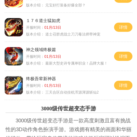
版本介绍：
元宝好打装备好爆全部？
１７６道士猛如虎
详情
开服时间：
01月/13日
版本介绍：
道士召群虎战士刀刀毒法师带神宠
神之领域终极篇
详情
开服时间：
01月/13日
版本介绍：
最新大型史诗专属单职业！品牌大服！
终极吾辈新神器
详情
开服时间：
01月/13日
版本介绍：
三天合区自动挂机浑源渾源斩仙2
3000级传世超变态手游
3000级传世超变态手游是一款高度刺激且富有挑战
性的3D动作角色扮演手游。游戏拥有精美的画面和华丽