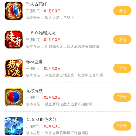
千人古惑仔
详情
开服时间：
01月/13日
版本介绍：
散人追梦，？毕业
１８０雄霸火龙
详情
开服时间：
01月/13日
版本介绍：
新雄霸火龙上线送满级装备嗷嗷爆
春秋盛世
详情
开服时间：
01月/13日
版本介绍：
冰城及以上地图爆一切爆率全开急需材料
无尽沉默
详情
开服时间：
01月/13日
版本介绍：
独创新玩法散人追梦长期耐玩
１.８０血色火龍
详情
开服时间：
01月/13日
版本介绍：
装备全爆赞助可打保值回収