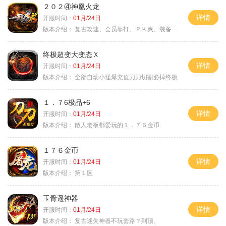
２０２④神凰火龙
详情
开服时间：
01月/24日
版本介绍：
复古攻速、会员靠打、ＰＫ爽、装备全爆
终极超变大变态Ｘ
详情
开服时间：
01月/24日
版本介绍：
全部自动小怪爆充值刀刀切割必掉终极
１．７6极品+6
详情
开服时间：
01月/24日
版本介绍：
散人老板都爱玩的１．７６金币
１７６金币
详情
开服时间：
01月/24日
版本介绍：
第１区
玉骨遥神器
详情
开服时间：
01月/24日
版本介绍：
复古迷失神器不玩套路？到顶。