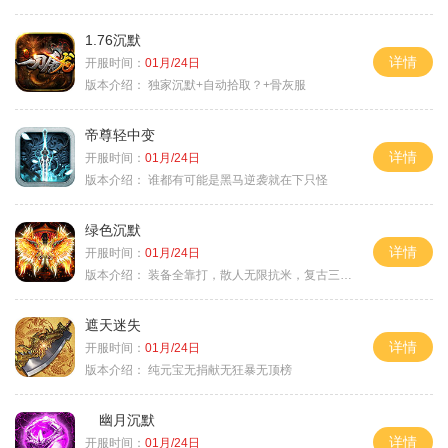
1.76沉默
详情
开服时间：
01月/24日
版本介绍：
独家沉默+自动拾取？+骨灰服
帝尊轻中变
详情
开服时间：
01月/24日
版本介绍：
谁都有可能是黑马逆袭就在下只怪
绿色沉默
详情
开服时间：
01月/24日
版本介绍：
装备全靠打，散人无限抗米，复古三天合区
遮天迷失
详情
开服时间：
01月/24日
版本介绍：
纯元宝无捐献无狂暴无顶榜
幽月沉默
详情
开服时间：
01月/24日