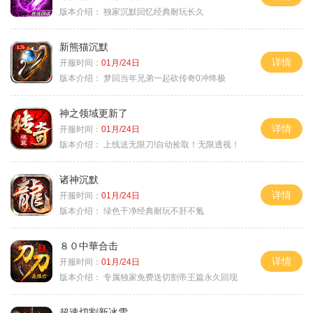
版本介绍：
独家沉默回忆经典耐玩长久
新熊猫沉默
详情
开服时间：
01月/24日
版本介绍：
梦回当年兄弟一起砍传奇0冲终极
神之领域更新了
详情
开服时间：
01月/24日
版本介绍：
上线送无限刀!自动捡取！无限透视！
诸神沉默
详情
开服时间：
01月/24日
版本介绍：
绿色干净经典耐玩不肝不氪
８０中華合击
详情
开服时间：
01月/24日
版本介绍：
专属独家免费送切割帝王篇永久回现
超速切割新冰雪