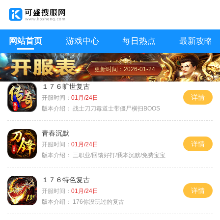
网站首页
游戏中心
每日热点
最新攻略
更新时间：2026-01-24
１７６旷世复古
详情
开服时间：
01月/24日
版本介绍：
战士刀刀毒道士带僵尸横扫BOOS
青春沉默
详情
开服时间：
01月/24日
版本介绍：
三职业/回馈好打/我本沉默/免费宝宝
１７６特色复古
详情
开服时间：
01月/24日
版本介绍：
176你没玩过的复古