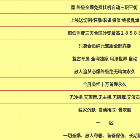
荐 终极全爆免费挂机自动三职平衡
上线送切割/狂暴/装备保值/终极乱爆
超低消费三天合区沙奖最高１８８８
只卖会员纯元宝服全部靠暴
复古专属.全网独家.玛法世界.自动
散人追梦必爆终极绝无暗坑永久
全屏吸怪十万首爆永久
无沙捐.无顶榜.无主播.无隐藏.无演员
独家沉默+自动拾取+骨灰服
一 区
一切全爆、散人称霸、装备保值、长期