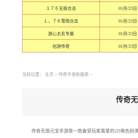
１７６无极合击
01月/23日
⒈、７６雪雨合击
01月/23日
游心太玄专属
01月/23日
创游传奇
01月/23日
当前位置：
主页
>
传奇手游新服表
>
传奇无
传奇无限元宝手游是一款备受玩家喜爱的2D角色扮