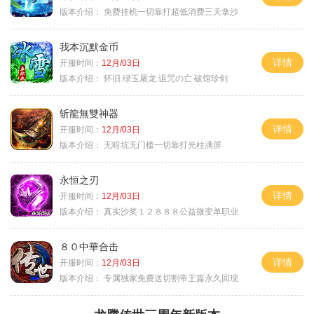
版本介绍：
免费挂机一切靠打超低消费三天拿沙
我本沉默金币
详情
开服时间：
12月/03日
版本介绍：
怀旧.绿玉屠龙.诅咒の亡.破馆珍剑
斩龍無雙神器
详情
开服时间：
12月/03日
版本介绍：
无暗坑无门槛一切靠打光柱满屏
永恒之刃
详情
开服时间：
12月/03日
版本介绍：
真实沙奖１２８８８公益微变单职业
８０中華合击
详情
开服时间：
12月/03日
版本介绍：
专属独家免费送切割帝王篇永久回现