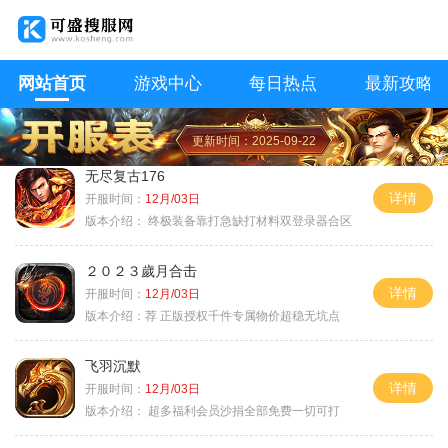
网站首页
游戏中心
每日热点
最新攻略
更新时间：2025-09-22
无尽复古176
详情
开服时间：
12月/03日
版本介绍：
终极装备靠打急缺打材料双登录器合区
２０２３歲月合击
详情
开服时间：
12月/03日
版本介绍：
荐 正版授权千件专属物价超稳无坑点
飞羽沉默
详情
开服时间：
12月/03日
版本介绍：
超多福利会员沙捐全部免费一切可打