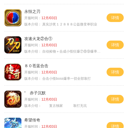
永恒之刃
详情
开服时间：
12月/03日
版本介绍：
真实沙奖１２８８８公益微变单职业
攻速火龙②合①
详情
开服时间：
12月/03日
版本介绍：
自动捡物＋合成小怪狂爆⑦⑧⑨爆率+９
８０苍蓝合击
详情
开服时间：
12月/03日
版本介绍：
合击小怪boss爆率一切全部靠打
“ 赤子沉默
详情
开服时间：
12月/03日
版本介绍：
复古独家 靠打无坑
希望传奇
详情
开服时间：
12月/03日